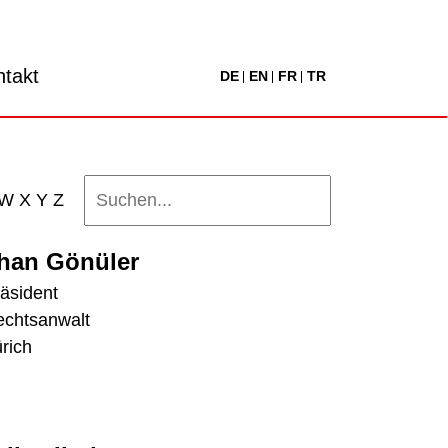
ntakt
DE
EN
FR
TR
W
X
Y
Z
lhan Gönüler
äsident
chtsanwalt
rich