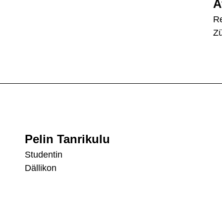
A
Re
Zü
Pelin Tanrikulu
Studentin
Dällikon