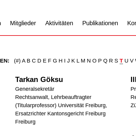
n
Mitglieder
Aktivitäten
Publikationen
Ko
EN:
(#)
A
B
C
D
E
F
G
H
I
J
K
L
M
N
O
P
Q
R
S
T
U
V
Tarkan Göksu
I
Generalsekretär
Pr
Rechtsanwalt, Lehrbeauftragter
Re
(Titularprofessor) Universität Freiburg,
Zü
Ersatzrichter Kantonsgericht Freiburg
Freiburg