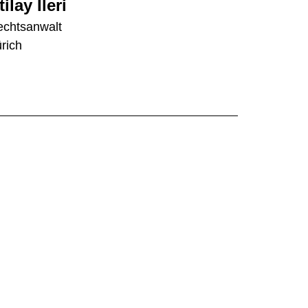
tilay Ileri
chtsanwalt
rich